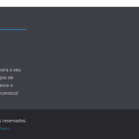
para o seu
gias de
ance o
 conosco!
os reservados.
ress
.