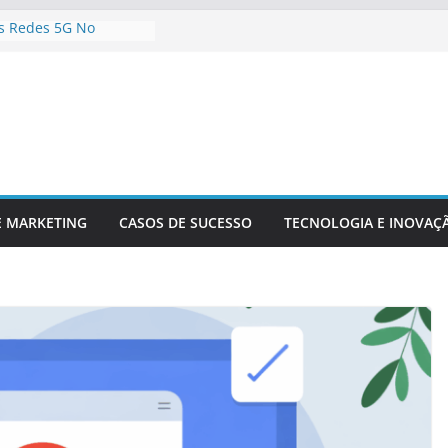
s Redes 5G No
onteúdo Digital
r Sua Empresa Para
Tecnológicas Futuras
e Inteligência
a Análise De Dados
a Da Inovação
a A Competitividade
logia Está
o O Setor Financeiro
E MARKETING
CASOS DE SUCESSO
TECNOLOGIA E INOVAÇ