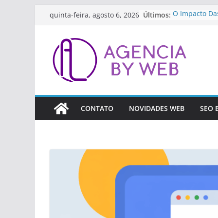
Pular
Últimos:
O Impacto Da
quinta-feira, agosto 6, 2026
para
Streaming E C
Como Prepara
o
As Inovações 
conteúdo
Ferramentas D
Artificial Par
A Importânci
Contínua Par
Como A Tecno
Revolucionand
CONTATO
NOVIDADES WEB
SEO 
(Fintech)