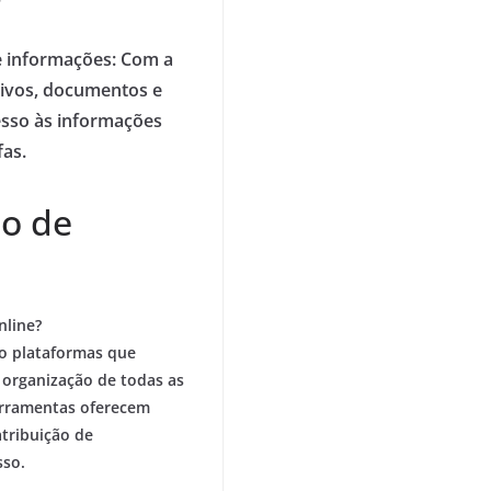
e informações:
Com a
uivos, documentos e
esso às informações
fas.
ão de
nline?
ão plataformas que
organização de todas as
ferramentas oferecem
atribuição de
sso.