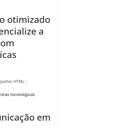
lo otimizado
encialize a
com
icas
tiquetas HTML
:
ntas tecnológicas
unicação em