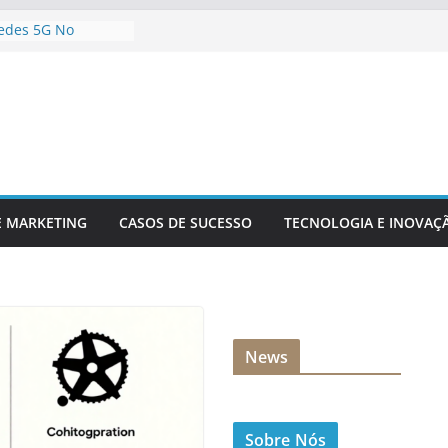
edes 5G No
eúdo Digital
ua Empresa Para
nológicas Futuras
nteligência
nálise De Dados
a Inovação
 Competitividade
ia Está
 Setor Financeiro
E MARKETING
CASOS DE SUCESSO
TECNOLOGIA E INOVAÇ
News
Sobre Nós