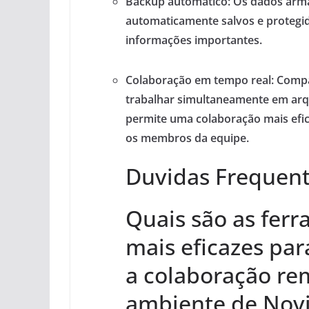
Backup automático:
Os dados arm
automaticamente salvos e protegid
informações importantes.
Colaboração em tempo real:
Compa
trabalhar simultaneamente em ar
permite uma colaboração mais efic
os membros da equipe.
Duvidas Frequen
Quais são as fer
mais eficazes pa
a colaboração r
ambiente de Nov