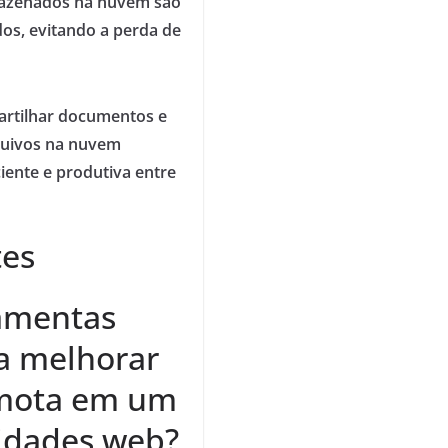
azenados na nuvem são
os, evitando a perda de
rtilhar documentos e
quivos na nuvem
iente e produtiva entre
tes
ramentas
ra melhorar
emota em um
idades web?