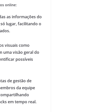
os online:
as as informações do
ó lugar, facilitando o
dados.
s visuais como
êm uma visão geral do
tificar possíveis
tas de gestão de
membros da equipe
 compartilhando
acks em tempo real.