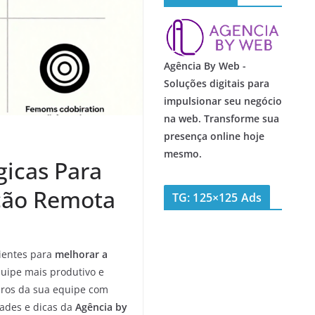
Agência By Web -
Soluções digitais para
impulsionar seu negócio
na web. Transforme sua
presença online hoje
mesmo.
icas Para
ção Remota
TG: 125×125 Ads
ientes para
melhorar a
quipe mais produtivo e
bros da sua equipe com
ades e dicas da
Agência by