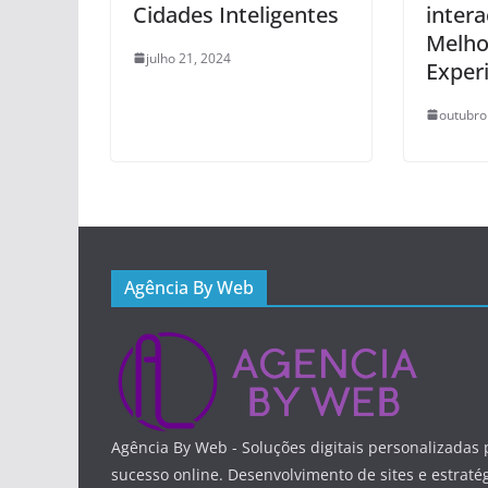
Cidades Inteligentes
intera
Melho
julho 21, 2024
Exper
outubro
Agência By Web
Agência By Web - Soluções digitais personalizadas 
sucesso online. Desenvolvimento de sites e estraté