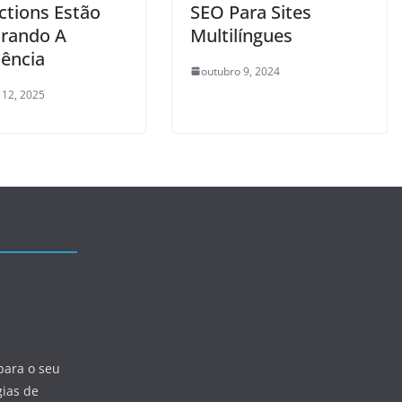
ctions Estão
SEO Para Sites
rando A
Multilíngues
iência
outubro 9, 2024
 12, 2025
para o seu
gias de