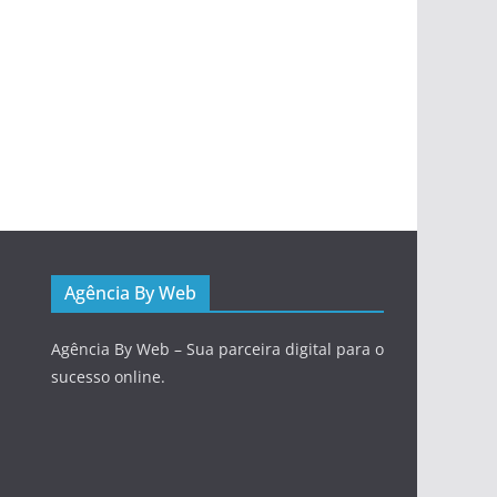
Agência By Web
Agência By Web – Sua parceira digital para o
sucesso online.