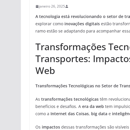
janeiro 26, 2025
A tecnologia está revolucionando o setor de tr
explorar como
inovações digitais
estão transfo
ramo estão se adaptando para acompanhar essa
Transformações Tecno
Transportes: Impacto
Web
Transformações Tecnológicas no Setor de Tran
As
transformações tecnológicas
têm revoluciona
benefícios e desafios. A
era da web
tem impulsio
como a
Internet das Coisas
,
big data
e
inteligênc
Os
impactos
dessas transformações são visíveis