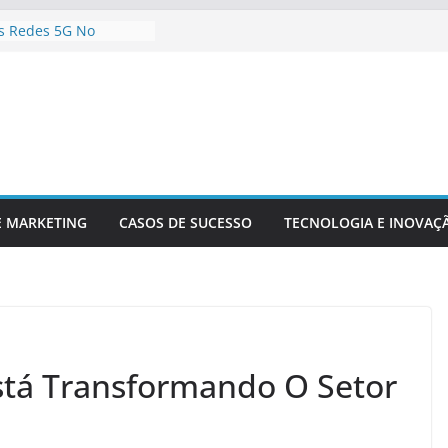
s Redes 5G No
onteúdo Digital
r Sua Empresa Para
Tecnológicas Futuras
e Inteligência
a Análise De Dados
a Da Inovação
a A Competitividade
logia Está
o O Setor Financeiro
E MARKETING
CASOS DE SUCESSO
TECNOLOGIA E INOVAÇ
stá Transformando O Setor