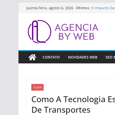
Pular
Últimos:
O Impacto Da
quinta-feira, agosto 6, 2026
para
Streaming E C
Como Prepara
o
As Inovações 
conteúdo
Ferramentas D
Artificial Par
A Importânci
Contínua Par
Como A Tecno
Revolucionand
CONTATO
NOVIDADES WEB
SEO 
(Fintech)
SLIDER
Como A Tecnologia E
De Transportes