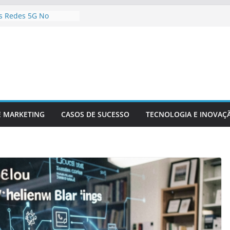
s Redes 5G No
onteúdo Digital
r Sua Empresa Para
Tecnológicas Futuras
e Inteligência
a Análise De Dados
a Da Inovação
a A Competitividade
logia Está
o O Setor Financeiro
E MARKETING
CASOS DE SUCESSO
TECNOLOGIA E INOVAÇ