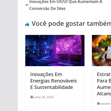
Inovações Em UX/UI Que Aumentam A
Conversão De Sites
Você pode gostar també
Inovações Em
Estra
Energias Renováveis
Para B
E Sustentabilidade
Aume
Alcan
junho 28, 2024
outubro