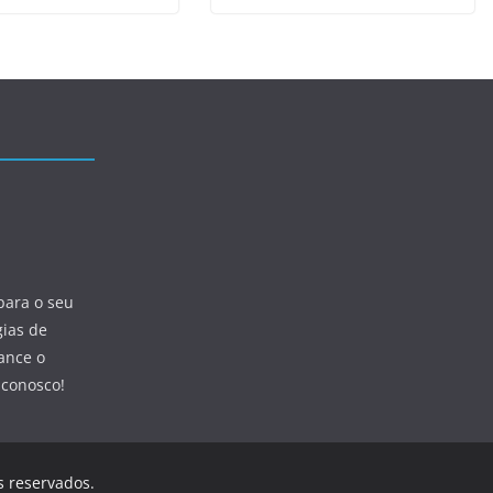
para o seu
gias de
ance o
 conosco!
os reservados.