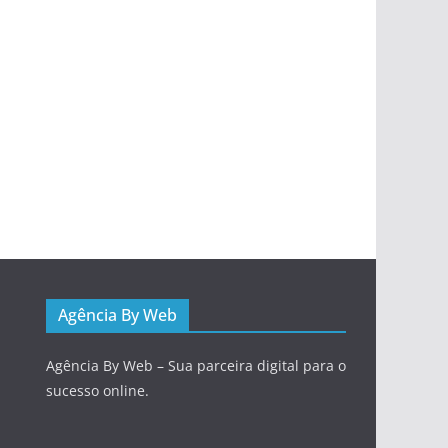
Agência By Web
Agência By Web – Sua parceira digital para o
sucesso online.