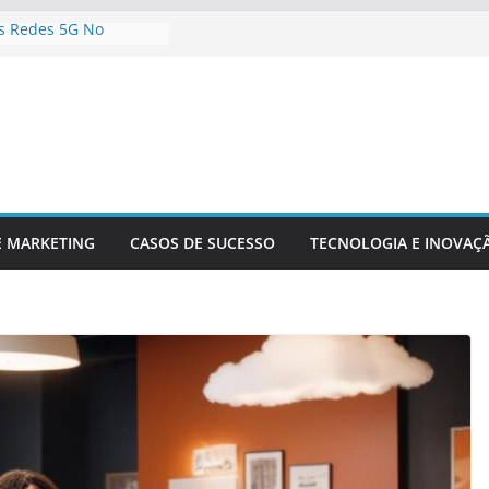
s Redes 5G No
onteúdo Digital
r Sua Empresa Para
Tecnológicas Futuras
e Inteligência
a Análise De Dados
a Da Inovação
a A Competitividade
logia Está
o O Setor Financeiro
E MARKETING
CASOS DE SUCESSO
TECNOLOGIA E INOVAÇ