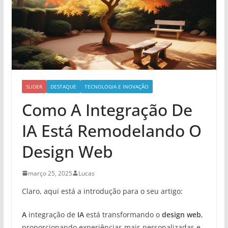
SLIDER
DESTAQUE
TECNOLOGIA E INOVAÇÃO
Como A Integração De
IA Está Remodelando O
Design Web
março 25, 2025
Lucas
Claro, aqui está a introdução para o seu artigo:
A
integração de
IA
está transformando o
design web
,
proporcionando experiências mais personalizadas e