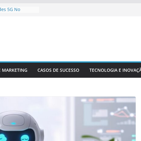
des 5G No
údo Digital
a Empresa Para
ológicas Futuras
teligência
álise De Dados
Inovação
ompetitividade
 Está
Setor Financeiro
E MARKETING
CASOS DE SUCESSO
TECNOLOGIA E INOVAÇ