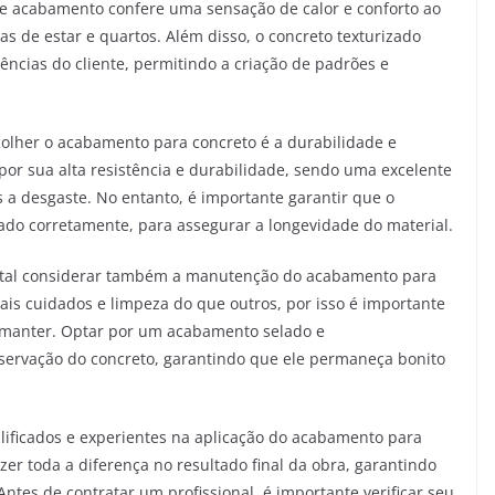
 de acabamento confere uma sensação de calor e conforto ao
s de estar e quartos. Além disso, o concreto texturizado
ncias do cliente, permitindo a criação de padrões e
colher o acabamento para concreto é a durabilidade e
 por sua alta resistência e durabilidade, sendo uma excelente
s a desgaste. No entanto, é importante garantir que o
ado corretamente, para assegurar a longevidade do material.
ental considerar também a manutenção do acabamento para
is cuidados e limpeza do que outros, por isso é importante
de manter. Optar por um acabamento selado e
nservação do concreto, garantindo que ele permaneça bonito
ualificados e experientes na aplicação do acabamento para
azer toda a diferença no resultado final da obra, garantindo
tes de contratar um profissional, é importante verificar seu