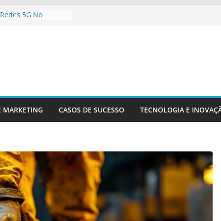
 Redes 5G No
nteúdo Digital
 Sua Empresa Para
ecnológicas Futuras
 Inteligência
 Análise De Dados
Da Inovação
A Competitividade
gia Está
 O Setor Financeiro
E MARKETING
CASOS DE SUCESSO
TECNOLOGIA E INOVAÇ