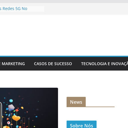
s Redes 5G No
onteúdo Digital
r Sua Empresa Para
Tecnológicas Futuras
e Inteligência
a Análise De Dados
a Da Inovação
a A Competitividade
logia Está
o O Setor Financeiro
E MARKETING
CASOS DE SUCESSO
TECNOLOGIA E INOVAÇ
News
Sobre Nós