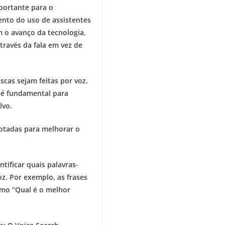
portante para o
nto do uso de assistentes
m o avanço da tecnologia,
través da fala em vez de
cas sejam feitas por voz.
h é fundamental para
lvo.
otadas para melhorar o
tificar quais palavras-
z. Por exemplo, as frases
omo “Qual é o melhor