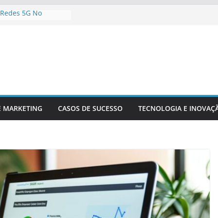
 Redes 5G No
nteúdo Digital
 Sua Empresa Para
ecnológicas Futuras
 Inteligência
 Análise De Dados
Da Inovação
A Competitividade
gia Está
 O Setor Financeiro
E MARKETING
CASOS DE SUCESSO
TECNOLOGIA E INOVAÇ