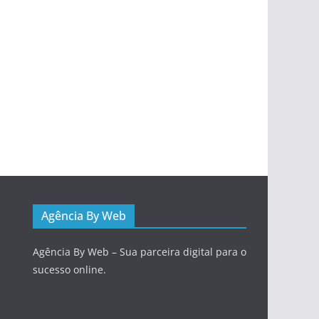
Agência By Web
Agência By Web – Sua parceira digital para o
sucesso online.