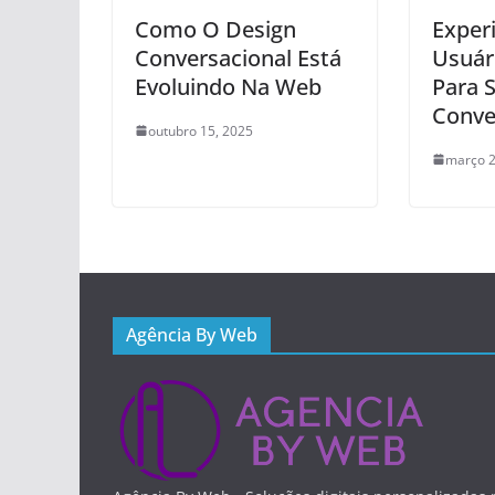
Como O Design
Exper
Conversacional Está
Usuár
Evoluindo Na Web
Para S
Conve
outubro 15, 2025
março 2
Agência By Web