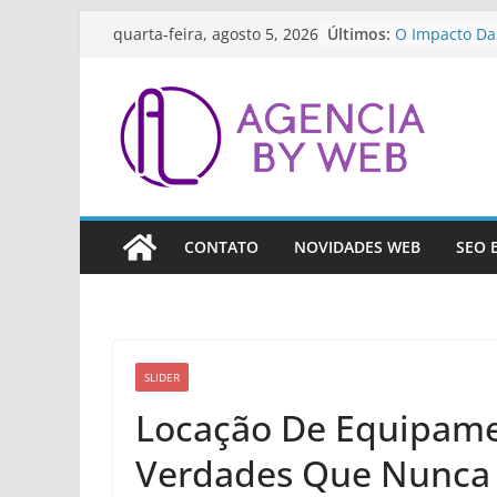
Pular
Últimos:
O Impacto Da
quarta-feira, agosto 5, 2026
para
Streaming E C
Como Prepara
o
As Inovações 
conteúdo
Ferramentas D
Artificial Par
A Importânci
Contínua Par
Como A Tecno
Revolucionan
CONTATO
NOVIDADES WEB
SEO 
(Fintech)
SLIDER
Locação De Equipamen
Verdades Que Nunca 