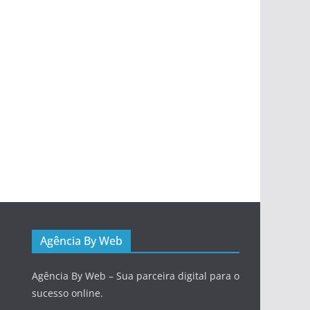
Agência By Web
Agência By Web – Sua parceira digital para o
sucesso online.