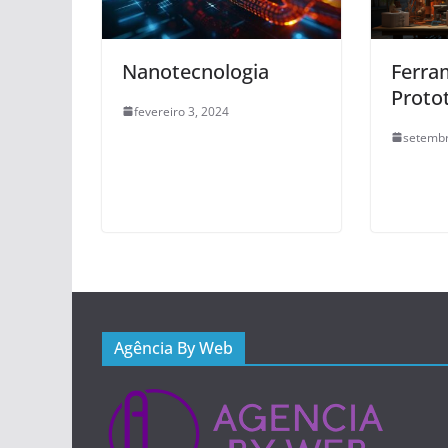
Nanotecnologia
Ferra
Proto
fevereiro 3, 2024
setembr
Agência By Web