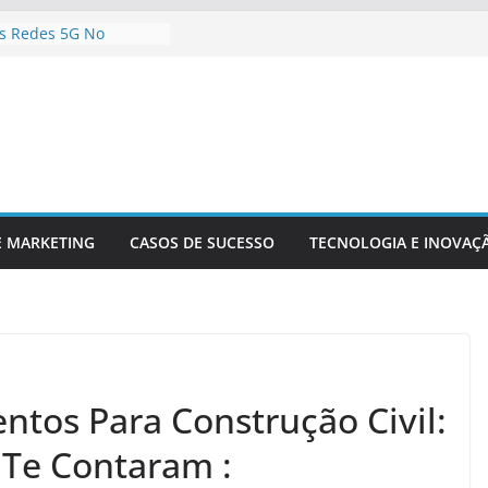
s Redes 5G No
onteúdo Digital
r Sua Empresa Para
Tecnológicas Futuras
e Inteligência
a Análise De Dados
a Da Inovação
a A Competitividade
logia Está
do O Setor Financeiro
E MARKETING
CASOS DE SUCESSO
TECNOLOGIA E INOVAÇ
tos Para Construção Civil:
Te Contaram :