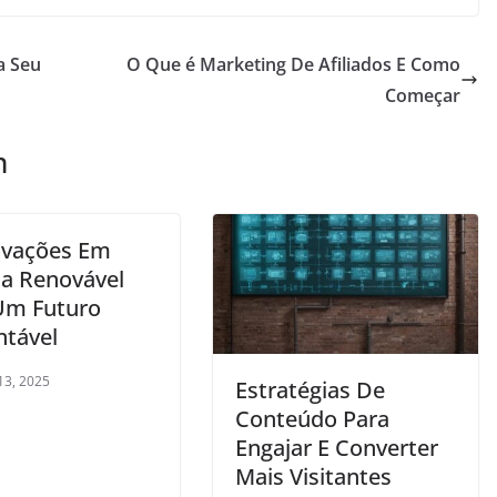
a Seu
O Que é Marketing De Afiliados E Como
Começar
m
ovações Em
ia Renovável
Um Futuro
ntável
13, 2025
Estratégias De
Conteúdo Para
Engajar E Converter
Mais Visitantes