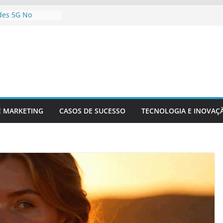
des 5G No
údo Digital
a Empresa Para
ológicas Futuras
teligência
álise De Dados
Inovação
ompetitividade
 Está
Setor Financeiro
E MARKETING
CASOS DE SUCESSO
TECNOLOGIA E INOVAÇ