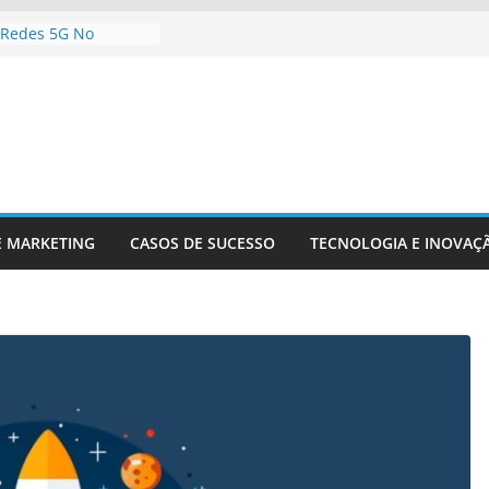
 Redes 5G No
nteúdo Digital
 Sua Empresa Para
ecnológicas Futuras
 Inteligência
 Análise De Dados
Da Inovação
A Competitividade
gia Está
 O Setor Financeiro
E MARKETING
CASOS DE SUCESSO
TECNOLOGIA E INOVAÇ