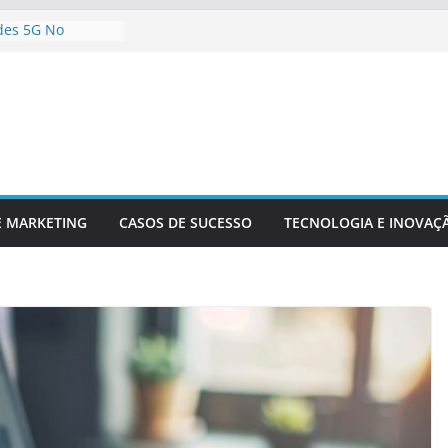
des 5G No
údo Digital
a Empresa Para
ológicas Futuras
teligência
álise De Dados
Inovação
ompetitividade
 Está
Setor Financeiro
E MARKETING
CASOS DE SUCESSO
TECNOLOGIA E INOVAÇ