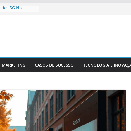
edes 5G No
eúdo Digital
ua Empresa Para
nológicas Futuras
nteligência
nálise De Dados
a Inovação
 Competitividade
ia Está
 Setor Financeiro
E MARKETING
CASOS DE SUCESSO
TECNOLOGIA E INOVAÇ