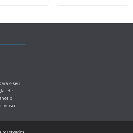
para o seu
gias de
ance o
 conosco!
os reservados.