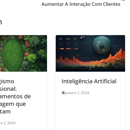
Aumentar A Interação Com Clientes
m
gismo
Inteligência Artificial
sional:
janeiro 1, 2024
amentos de
nagem que
ntam
o 2, 2024