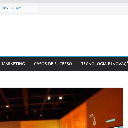
edes 5G No
eúdo Digital
ua Empresa Para
nológicas Futuras
nteligência
nálise De Dados
a Inovação
 Competitividade
ia Está
 Setor Financeiro
E MARKETING
CASOS DE SUCESSO
TECNOLOGIA E INOVAÇ