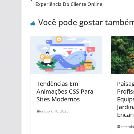
Experiência Do Cliente Online
Você pode gostar també
Tendências Em
Paisa
Animações CSS Para
Profis
Sites Modernos
Equip
Jardi
outubro 16, 2025
Enca
setembr