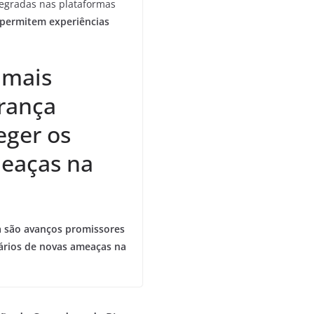
tegradas nas plataformas
permitem experiências
 mais
rança
eger os
meaças na
a
são avanços promissores
ários de novas ameaças na