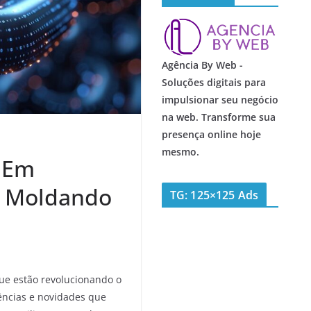
Agência By Web -
Soluções digitais para
impulsionar seu negócio
na web. Transforme sua
presença online hoje
mesmo.
s Em
o Moldando
TG: 125×125 Ads
e estão revolucionando o
ências e novidades que