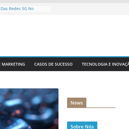
 Das Redes 5G No
E Conteúdo Digital
arar Sua Empresa Para
es Tecnológicas Futuras
s De Inteligência
 Para Análise De Dados
ncia Da Inovação
Para A Competitividade
cnologia Está
nando O Setor Financeiro
E MARKETING
CASOS DE SUCESSO
TECNOLOGIA E INOVAÇ
News
Sobre Nós