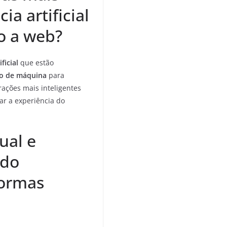
ia artificial
o a web?
ficial
que estão
o de máquina
para
rações mais inteligentes
r a experiência do
ual e
ndo
formas