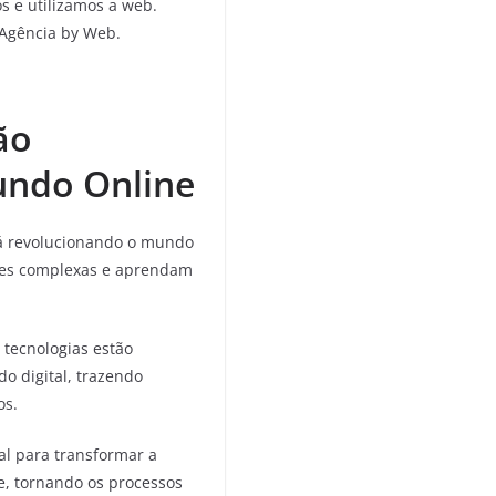
 e utilizamos a web.
Agência by Web.
ão
undo Online
stá revolucionando o mundo
ões complexas e aprendam
 tecnologias estão
 digital, trazendo
os.
al para transformar a
e, tornando os processos