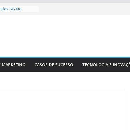
edes 5G No
eúdo Digital
ua Empresa Para
nológicas Futuras
nteligência
nálise De Dados
a Inovação
 Competitividade
ia Está
 Setor Financeiro
E MARKETING
CASOS DE SUCESSO
TECNOLOGIA E INOVAÇ