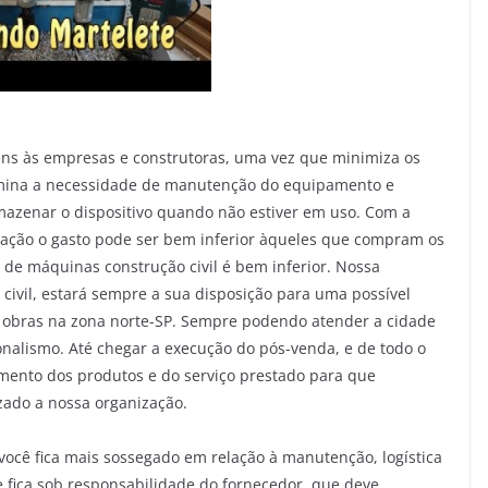
ens às empresas e construtoras, uma vez que minimiza os
elimina a necessidade de manutenção do equipamento e
mazenar o dispositivo quando não estiver em uso. Com a
cação o gasto pode ser bem inferior àqueles que compram os
el de máquinas construção civil é bem inferior. Nossa
ivil, estará sempre a sua disposição para uma possível
 obras na zona norte-SP. Sempre podendo atender a cidade
onalismo. Até chegar a execução do pós-venda, e de todo o
mento dos produtos e do serviço prestado para que
izado a nossa organização.
você fica mais sossegado em relação à manutenção, logística
de fica sob responsabilidade do fornecedor, que deve