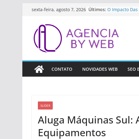
Pular
Últimos:
O Impacto Das
sexta-feira, agosto 7, 2026
para
Streaming E Co
Como Preparar
o
As Inovações T
conteúdo
Ferramentas De
Artificial Para
A Importância 
Contínua Para 
Como A Tecnolo
Revolucionando
CONTATO
NOVIDADES WEB
SEO 
(Fintech)
SLIDER
Aluga Máquinas Sul: 
Equipamentos