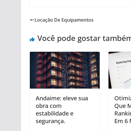
Locação De Equipamentos
Você pode gostar també
Andaime: eleve sua
Otimi
obra com
Que M
estabilidade e
Ranki
segurança.
Em 6 