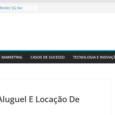
 Redes 5G No
nteúdo Digital
 Sua Empresa Para
ecnológicas Futuras
 Inteligência
 Análise De Dados
Da Inovação
A Competitividade
gia Está
 O Setor Financeiro
E MARKETING
CASOS DE SUCESSO
TECNOLOGIA E INOVAÇ
Aluguel E Locação De