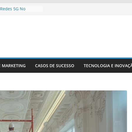
 Redes 5G No
nteúdo Digital
 Sua Empresa Para
ecnológicas Futuras
 Inteligência
 Análise De Dados
Da Inovação
A Competitividade
gia Está
 O Setor Financeiro
E MARKETING
CASOS DE SUCESSO
TECNOLOGIA E INOVAÇ